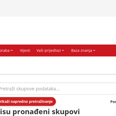
rikaži napredno pretraživanje
Po
isu pronađeni skupovi