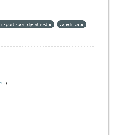
ar šport sport djelatnost
zajednica
I-jа
).