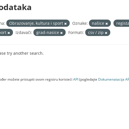
odataka
ma:
Obrazovanje, kultura i sport
Oznake:
našice
regist
port
Izdavači:
grad-nasice
Formati:
csv / zip
ase try another search.
đer možete pristupiti ovom registru koristeći
API
(pogledajte
Dokumenаtаcijа AP