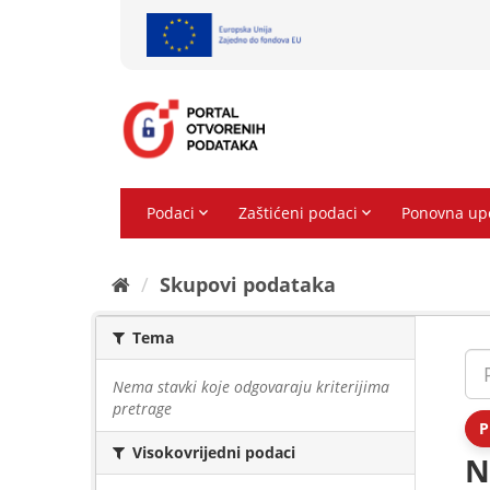
Preskoči
na
sadržaj
Skupovi podаtаkа
Tema
Nema stavki koje odgovaraju kriterijima
pretrage
P
Visokovrijedni podaci
N