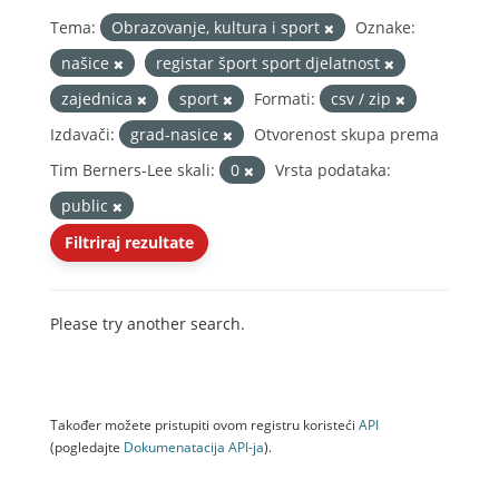
Tema:
Obrazovanje, kultura i sport
Oznake:
našice
registar šport sport djelatnost
zajednica
sport
Formati:
csv / zip
Izdavači:
grad-nasice
Otvorenost skupa prema
Tim Berners-Lee skali:
0
Vrsta podataka:
public
Filtriraj rezultate
Please try another search.
Također možete pristupiti ovom registru koristeći
API
(pogledajte
Dokumenаtаcijа API-jа
).