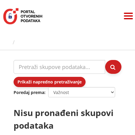
Preskoči
na
sadržaj
Skupovi podаtаkа
Prikaži napredno pretraživanje
Poredaj prema
Nisu pronađeni skupovi
podataka