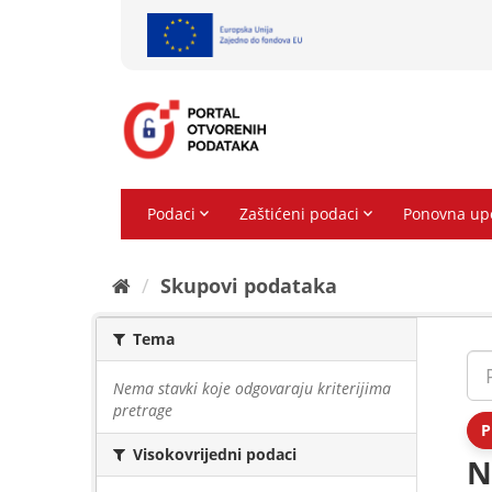
Preskoči
na
sadržaj
Skupovi podаtаkа
Tema
Nema stavki koje odgovaraju kriterijima
pretrage
P
Visokovrijedni podaci
N