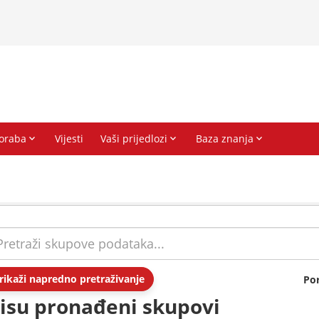
rikaži napredno pretraživanje
Po
isu pronađeni skupovi