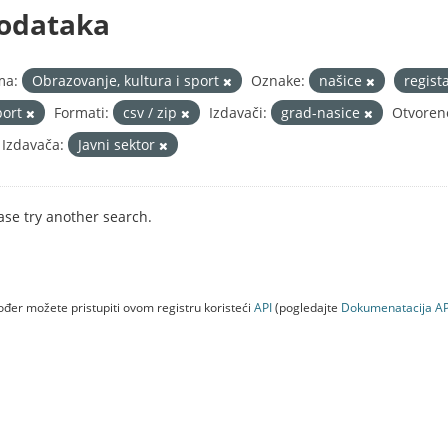
odataka
ma:
Obrazovanje, kultura i sport
Oznake:
našice
regist
port
Formati:
csv / zip
Izdavači:
grad-nasice
Otvoren
 Izdavača:
Javni sektor
ase try another search.
đer možete pristupiti ovom registru koristeći
API
(pogledajte
Dokumenаtаcijа AP