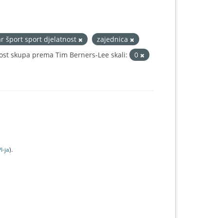
ar šport sport djelatnost
zajednica
ost skupa prema Tim Berners-Lee skali:
0
I-jа
).