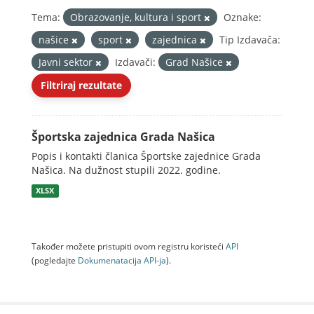
Tema:
Obrazovanje, kultura i sport
Oznake:
našice
sport
zajednica
Tip Izdavača:
Javni sektor
Izdavači:
Grad Našice
Filtriraj rezultate
Športska zajednica Grada Našica
Popis i kontakti članica Športske zajednice Grada
Našica. Na dužnost stupili 2022. godine.
XLSX
Također možete pristupiti ovom registru koristeći
API
(pogledajte
Dokumenаtаcijа API-jа
).