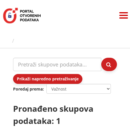
Preskoči
na
sadržaj
Skupovi podаtаkа
Prikaži napredno pretraživanje
Poredaj prema
Pronađeno skupova
podataka: 1