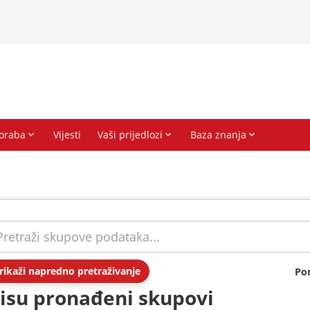
rikaži napredno pretraživanje
Po
isu pronađeni skupovi