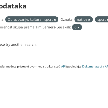
odataka
ma:
Obrazovanje, kultura i sport
Oznake:
našice
sport
orenost skupa prema Tim Berners-Lee skali:
0
ase try another search.
đer možete pristupiti ovom registru koristeći
API
(pogledajte
Dokumenаtаcijа AP