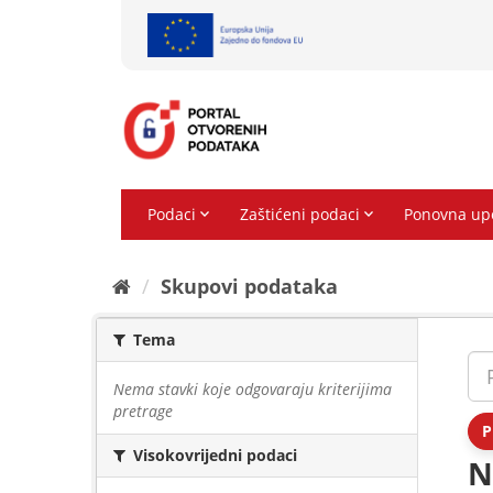
Preskoči
na
sadržaj
Skupovi podаtаkа
Tema
Nema stavki koje odgovaraju kriterijima
pretrage
P
Visokovrijedni podaci
N