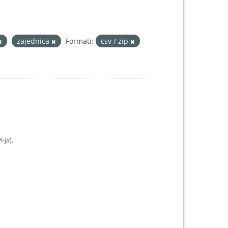
zajednica
Formati:
csv / zip
I-jа
).