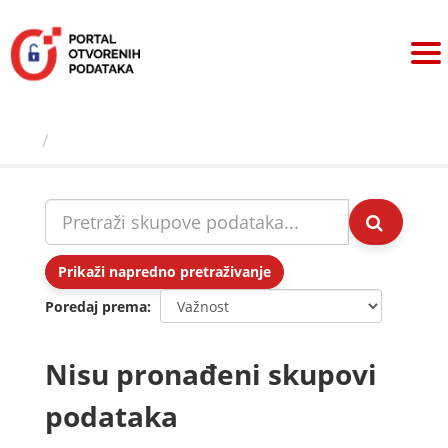
Preskoči
na
sadržaj
Skupovi podаtаkа
Prikaži napredno pretraživanje
Poredaj prema
Nisu pronađeni skupovi
podataka