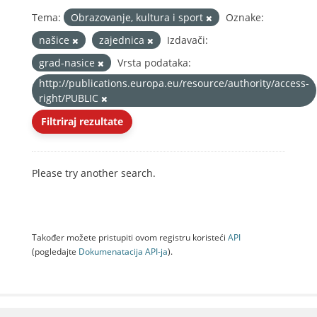
Tema:
Obrazovanje, kultura i sport
Oznake:
našice
zajednica
Izdavači:
grad-nasice
Vrsta podataka:
http://publications.europa.eu/resource/authority/access-
right/PUBLIC
Filtriraj rezultate
Please try another search.
Također možete pristupiti ovom registru koristeći
API
(pogledajte
Dokumenаtаcijа API-jа
).