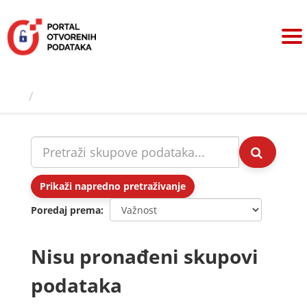
Preskoči
na
sadržaj
Skupovi podаtаkа
Prikaži napredno pretraživanje
Poredaj prema
Nisu pronađeni skupovi
podataka