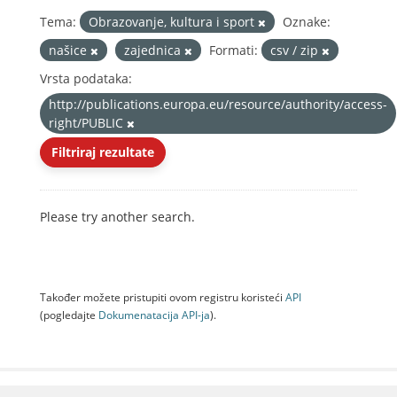
Tema:
Obrazovanje, kultura i sport
Oznake:
našice
zajednica
Formati:
csv / zip
Vrsta podataka:
http://publications.europa.eu/resource/authority/access-
right/PUBLIC
Filtriraj rezultate
Please try another search.
Također možete pristupiti ovom registru koristeći
API
(pogledajte
Dokumenаtаcijа API-jа
).