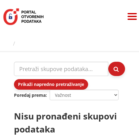
Preskoči
na
sadržaj
Skupovi podаtаkа
Prikaži napredno pretraživanje
Poredaj prema
Nisu pronađeni skupovi
podataka