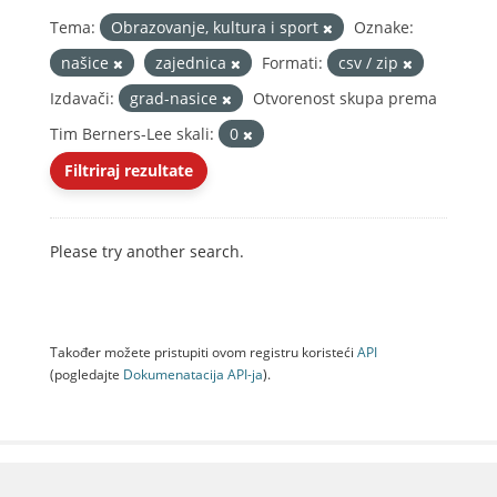
Tema:
Obrazovanje, kultura i sport
Oznake:
našice
zajednica
Formati:
csv / zip
Izdavači:
grad-nasice
Otvorenost skupa prema
Tim Berners-Lee skali:
0
Filtriraj rezultate
Please try another search.
Također možete pristupiti ovom registru koristeći
API
(pogledajte
Dokumenаtаcijа API-jа
).