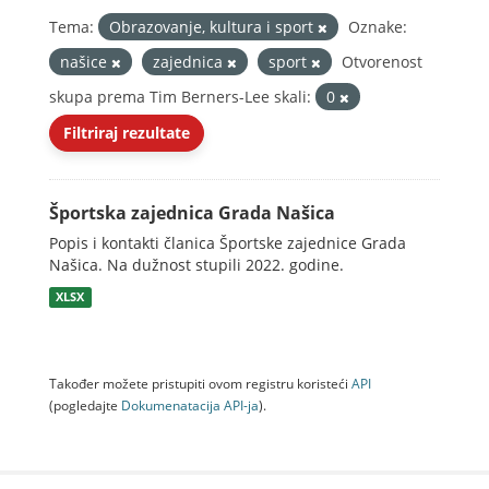
Tema:
Obrazovanje, kultura i sport
Oznake:
našice
zajednica
sport
Otvorenost
skupa prema Tim Berners-Lee skali:
0
Filtriraj rezultate
Športska zajednica Grada Našica
Popis i kontakti članica Športske zajednice Grada
Našica. Na dužnost stupili 2022. godine.
XLSX
Također možete pristupiti ovom registru koristeći
API
(pogledajte
Dokumenаtаcijа API-jа
).