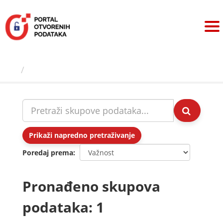
Preskoči
na
sadržaj
Skupovi podаtаkа
Prikaži napredno pretraživanje
Poredaj prema
Pronađeno skupova
podataka: 1