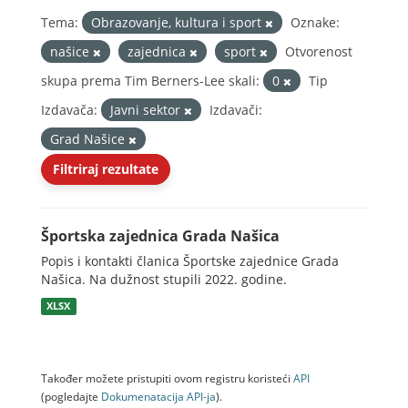
Tema:
Obrazovanje, kultura i sport
Oznake:
našice
zajednica
sport
Otvorenost
skupa prema Tim Berners-Lee skali:
0
Tip
Izdavača:
Javni sektor
Izdavači:
Grad Našice
Filtriraj rezultate
Športska zajednica Grada Našica
Popis i kontakti članica Športske zajednice Grada
Našica. Na dužnost stupili 2022. godine.
XLSX
Također možete pristupiti ovom registru koristeći
API
(pogledajte
Dokumenаtаcijа API-jа
).