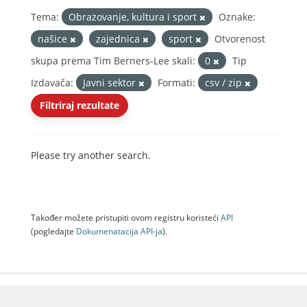
Tema:
Obrazovanje, kultura i sport
Oznake:
našice
zajednica
sport
Otvorenost
skupa prema Tim Berners-Lee skali:
0
Tip
Izdavača:
Javni sektor
Formati:
csv / zip
Filtriraj rezultate
Please try another search.
Također možete pristupiti ovom registru koristeći
API
(pogledajte
Dokumenаtаcijа API-jа
).