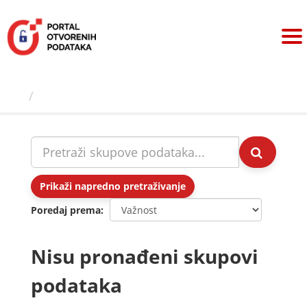
Preskoči
na
sadržaj
Skupovi podаtаkа
Prikaži napredno pretraživanje
Poredaj prema
Nisu pronađeni skupovi
podataka