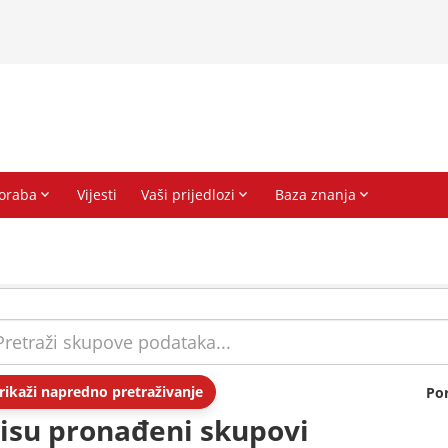
rikaži napredno pretraživanje
Po
isu pronađeni skupovi