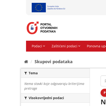
Preskoči
na
sadržaj
Skupovi podаtаkа
Tema
Nema stavki koje odgovaraju kriterijima
pretrage
P
Visokovrijedni podaci
N