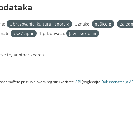
odataka
ma:
Obrazovanje, kultura i sport
Oznake:
našice
zajed
mati:
csv / zip
Tip Izdavača:
Javni sektor
ase try another search.
đer možete pristupiti ovom registru koristeći
API
(pogledajte
Dokumenаtаcijа AP