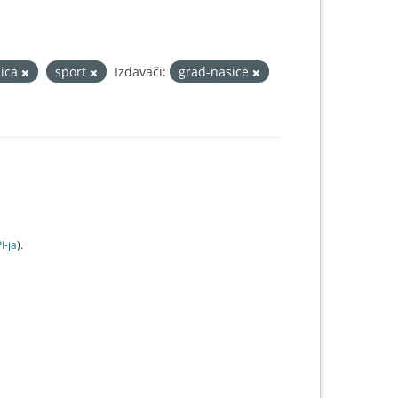
nica
sport
Izdavači:
grad-nasice
I-jа
).