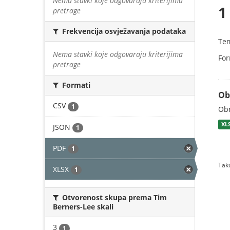
Nema stavki koje odgovaraju kriterijima
1
pretrage
Frekvencija osvježavanja podataka
Te
Nema stavki koje odgovaraju kriterijima
For
pretrage
Formati
Ob
CSV
1
Obr
XL
JSON
1
PDF
1
Tako
XLSX
1
Otvorenost skupa prema Tim
Berners-Lee skali
3
1