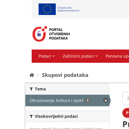
Preskoči
na
sadržaj
Skupovi podаtаkа
Tema
Obrazovanje, kultura i sport
1
P
Visokovrijedni podaci
P