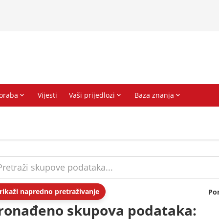
rikaži napredno pretraživanje
Po
ronađeno skupova podataka: