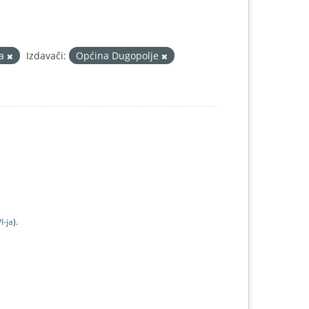
va
Izdavači:
Općina Dugopolje
I-jа
).