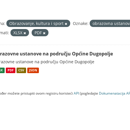
ma:
Obrazovanje, kultura i sport
Oznake:
obrazovna ustano
mati:
XLSX
PDF
razovne ustanove na području Općine Dugopolje
azovne ustanove na području Općine Dugopolje
SX
PDF
CSV
JSON
đer možete pristupiti ovom registru koristeći
API
(pogledajte
Dokumenаtаcijа AP