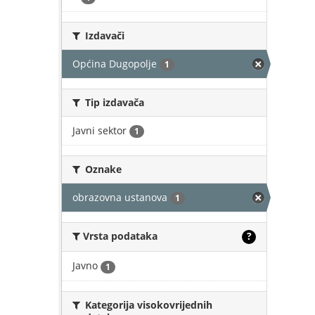
Izdavači
Općina Dugopolje
1
Tip izdavača
Javni sektor
1
Oznake
obrazovna ustanova
1
Vrsta podataka
?
Javno
1
Kategorija visokovrijednih