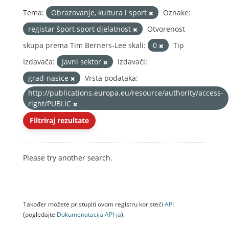
Tema:
Obrazovanje, kultura i sport
Oznake:
registar šport sport djelatnost
Otvorenost
skupa prema Tim Berners-Lee skali:
0
Tip
Izdavača:
Javni sektor
Izdavači:
grad-nasice
Vrsta podataka:
http://publications.europa.eu/resource/authority/access-
right/PUBLIC
Filtriraj rezultate
Please try another search.
Također možete pristupiti ovom registru koristeći
API
(pogledajte
Dokumenаtаcijа API-jа
).