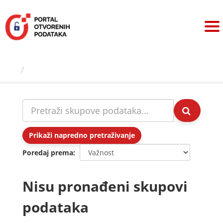
Preskoči
na
sadržaj
Skupovi podаtаkа
Prikaži napredno pretraživanje
Poredaj prema
Nisu pronađeni skupovi
podataka