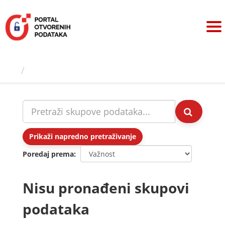
Preskoči
na
sadržaj
Skupovi podаtаkа
Prikaži napredno pretraživanje
Poredaj prema
Nisu pronađeni skupovi
podataka