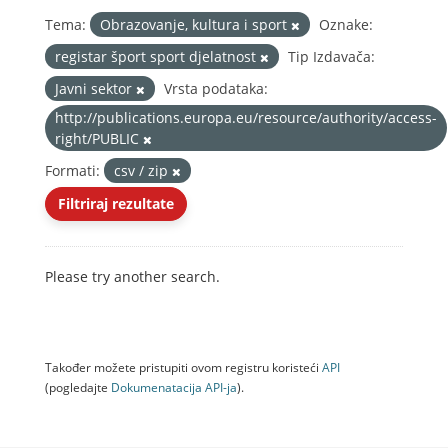
Tema:
Obrazovanje, kultura i sport
Oznake:
registar šport sport djelatnost
Tip Izdavača:
Javni sektor
Vrsta podataka:
http://publications.europa.eu/resource/authority/access-
right/PUBLIC
Formati:
csv / zip
Filtriraj rezultate
Please try another search.
Također možete pristupiti ovom registru koristeći
API
(pogledajte
Dokumenаtаcijа API-jа
).