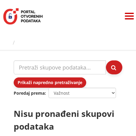
Preskoči
na
sadržaj
Skupovi podаtаkа
Prikaži napredno pretraživanje
Poredaj prema
Nisu pronađeni skupovi
podataka