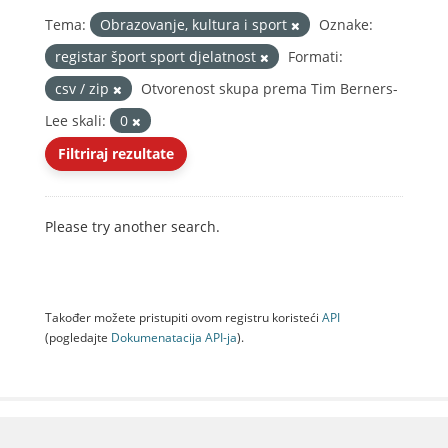
Tema:
Obrazovanje, kultura i sport
Oznake:
registar šport sport djelatnost
Formati:
csv / zip
Otvorenost skupa prema Tim Berners-
Lee skali:
0
Filtriraj rezultate
Please try another search.
Također možete pristupiti ovom registru koristeći
API
(pogledajte
Dokumenаtаcijа API-jа
).