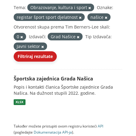
Tema:
Obrazovanje, kultura i sport
Oznake:
registar šport sport djelatnost
našice
Otvorenost skupa prema Tim Berners-Lee skali:
0
Izdavači:
Grad Našice
Tip Izdavača:
Javni sektor
Filtriraj rezultate
Športska zajednica Grada Našica
Popis i kontakti članica Športske zajednice Grada
Našica. Na dužnost stupili 2022. godine.
XLSX
Također možete pristupiti ovom registru koristeći
API
(pogledajte
Dokumenаtаcijа API-jа
).