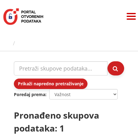
Preskoči
na
sadržaj
Skupovi podаtаkа
Prikaži napredno pretraživanje
Poredaj prema
Pronađeno skupova
podataka: 1