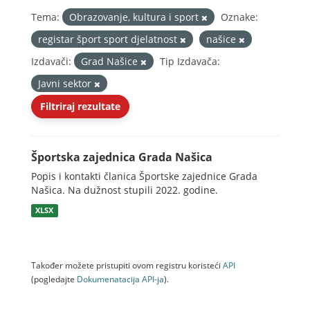
Tema:
Obrazovanje, kultura i sport
Oznake:
registar šport sport djelatnost
našice
Izdavači:
Grad Našice
Tip Izdavača:
Javni sektor
Filtriraj rezultate
Športska zajednica Grada Našica
Popis i kontakti članica Športske zajednice Grada
Našica. Na dužnost stupili 2022. godine.
XLSX
Također možete pristupiti ovom registru koristeći
API
(pogledajte
Dokumenаtаcijа API-jа
).