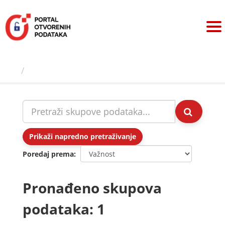
Preskoči
na
sadržaj
Skupovi podаtаkа
Prikaži napredno pretraživanje
Poredaj prema
Pronađeno skupova
podataka: 1