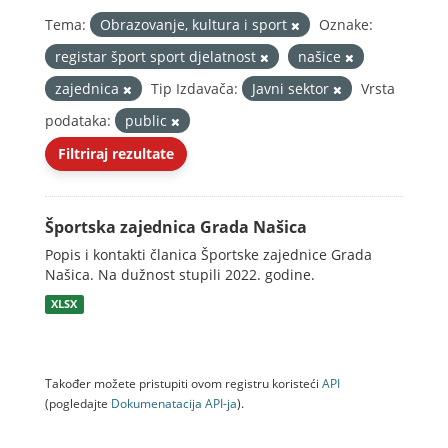
Tema:
Obrazovanje, kultura i sport
Oznake:
registar šport sport djelatnost
našice
zajednica
Tip Izdavača:
Javni sektor
Vrsta
podataka:
public
Filtriraj rezultate
Športska zajednica Grada Našica
Popis i kontakti članica Športske zajednice Grada
Našica. Na dužnost stupili 2022. godine.
XLSX
Također možete pristupiti ovom registru koristeći
API
(pogledajte
Dokumenаtаcijа API-jа
).