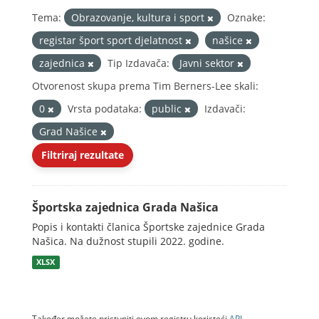
Tema:
Obrazovanje, kultura i sport
Oznake:
registar šport sport djelatnost
našice
zajednica
Tip Izdavača:
Javni sektor
Otvorenost skupa prema Tim Berners-Lee skali:
0
Vrsta podataka:
public
Izdavači:
Grad Našice
Filtriraj rezultate
Športska zajednica Grada Našica
Popis i kontakti članica Športske zajednice Grada
Našica. Na dužnost stupili 2022. godine.
XLSX
Također možete pristupiti ovom registru koristeći
API