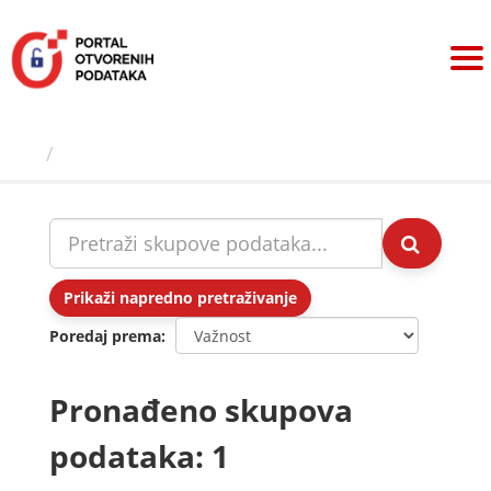
Preskoči
na
sadržaj
Skupovi podаtаkа
Prikaži napredno pretraživanje
Poredaj prema
Pronađeno skupova
podataka: 1