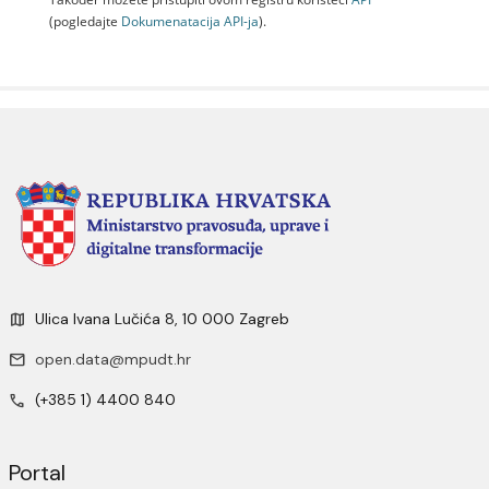
(pogledajte
Dokumenаtаcijа API-jа
).