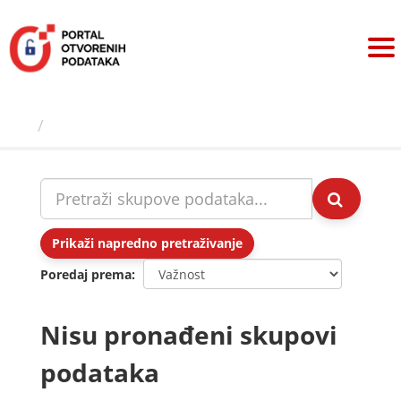
Preskoči
na
sadržaj
Skupovi podаtаkа
Prikaži napredno pretraživanje
Poredaj prema
Nisu pronađeni skupovi
podataka