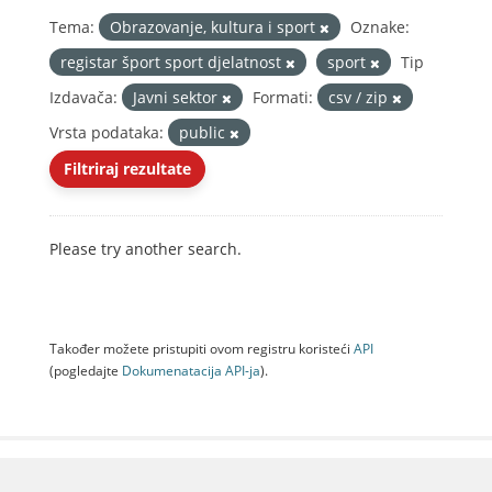
Tema:
Obrazovanje, kultura i sport
Oznake:
registar šport sport djelatnost
sport
Tip
Izdavača:
Javni sektor
Formati:
csv / zip
Vrsta podataka:
public
Filtriraj rezultate
Please try another search.
Također možete pristupiti ovom registru koristeći
API
(pogledajte
Dokumenаtаcijа API-jа
).