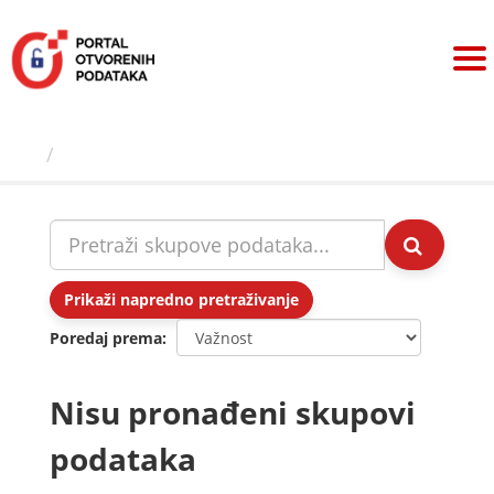
Preskoči
na
sadržaj
Skupovi podаtаkа
Prikaži napredno pretraživanje
Poredaj prema
Nisu pronađeni skupovi
podataka