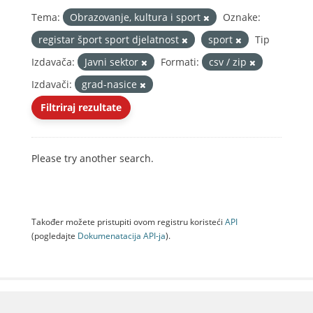
Tema:
Obrazovanje, kultura i sport
Oznake:
registar šport sport djelatnost
sport
Tip
Izdavača:
Javni sektor
Formati:
csv / zip
Izdavači:
grad-nasice
Filtriraj rezultate
Please try another search.
Također možete pristupiti ovom registru koristeći
API
(pogledajte
Dokumenаtаcijа API-jа
).