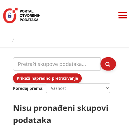
Preskoči
na
sadržaj
Skupovi podаtаkа
Prikaži napredno pretraživanje
Poredaj prema
Nisu pronađeni skupovi
podataka