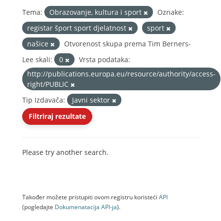
Tema:
Obrazovanje, kultura i sport
Oznake:
registar šport sport djelatnost
sport
našice
Otvorenost skupa prema Tim Berners-
Lee skali:
0
Vrsta podataka:
http://publications.europa.eu/resource/authority/access-
right/PUBLIC
Tip Izdavača:
Javni sektor
Filtriraj rezultate
Please try another search.
Također možete pristupiti ovom registru koristeći
API
(pogledajte
Dokumenаtаcijа API-jа
).