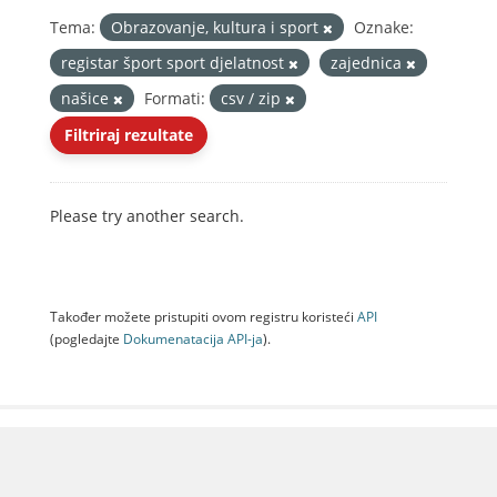
Tema:
Obrazovanje, kultura i sport
Oznake:
registar šport sport djelatnost
zajednica
našice
Formati:
csv / zip
Filtriraj rezultate
Please try another search.
Također možete pristupiti ovom registru koristeći
API
(pogledajte
Dokumenаtаcijа API-jа
).