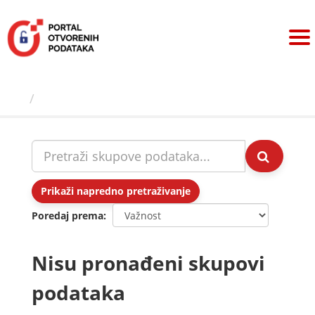
Preskoči
na
sadržaj
Skupovi podаtаkа
Prikaži napredno pretraživanje
Poredaj prema
Nisu pronađeni skupovi
podataka