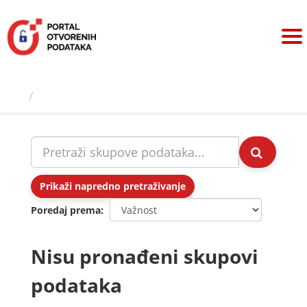
Preskoči
na
sadržaj
Skupovi podаtаkа
Prikaži napredno pretraživanje
Poredaj prema
Nisu pronađeni skupovi
podataka