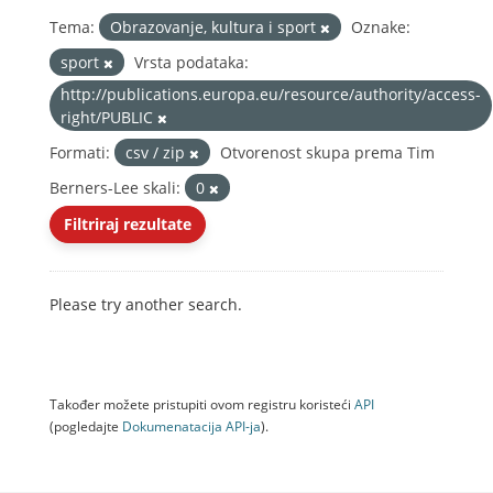
Tema:
Obrazovanje, kultura i sport
Oznake:
sport
Vrsta podataka:
http://publications.europa.eu/resource/authority/access-
right/PUBLIC
Formati:
csv / zip
Otvorenost skupa prema Tim
Berners-Lee skali:
0
Filtriraj rezultate
Please try another search.
Također možete pristupiti ovom registru koristeći
API
(pogledajte
Dokumenаtаcijа API-jа
).