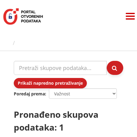
Preskoči
na
sadržaj
Skupovi podаtаkа
Prikaži napredno pretraživanje
Poredaj prema
Pronađeno skupova
podataka: 1