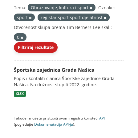
Tema:
Obrazovanje, kultura i sport
Oznake:
sport
registar šport sport djelatnost
Otvorenost skupa prema Tim Berners-Lee skali:
0
Filtriraj rezultate
Športska zajednica Grada Našica
Popis i kontakti članica Športske zajednice Grada
Našica. Na dužnost stupili 2022. godine.
XLSX
Također možete pristupiti ovom registru koristeći
API
(pogledajte
Dokumenаtаcijа API-jа
).