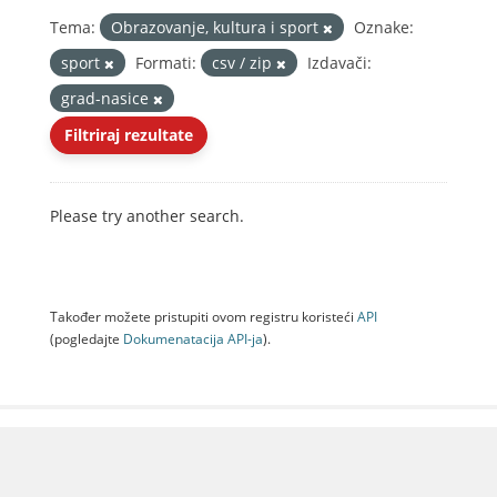
Tema:
Obrazovanje, kultura i sport
Oznake:
sport
Formati:
csv / zip
Izdavači:
grad-nasice
Filtriraj rezultate
Please try another search.
Također možete pristupiti ovom registru koristeći
API
(pogledajte
Dokumenаtаcijа API-jа
).