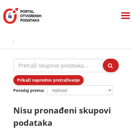
Preskoči
na
sadržaj
Skupovi podаtаkа
Prikaži napredno pretraživanje
Poredaj prema
Nisu pronađeni skupovi
podataka