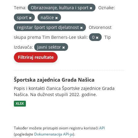
Tema:
Obrazovanje, kultura i sport
Oznake:
sport
našice
registar šport sport djelatnost
Otvorenost
skupa prema Tim Berners-Lee skali:
0
Tip
Izdavača:
Javni sektor
Filtriraj rezultate
Športska zajednica Grada Našica
Popis i kontakti članica Športske zajednice Grada
Našica. Na dužnost stupili 2022. godine.
XLSX
Također možete pristupiti ovom registru koristeći
API
(pogledajte
Dokumenаtаcijа API-jа
).