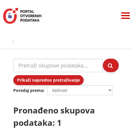
Preskoči
na
sadržaj
Skupovi podаtаkа
Prikaži napredno pretraživanje
Poredaj prema
Pronađeno skupova
podataka: 1