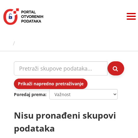
Preskoči
na
sadržaj
Skupovi podаtаkа
Prikaži napredno pretraživanje
Poredaj prema
Nisu pronađeni skupovi
podataka