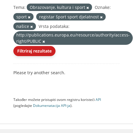
Tema:
Obrazovanje, kultura i sport
Oznake:
sport
registar šport sport djelatnost
našice
Vrsta podataka:
http://publications.europa.eu/resource/authority/access-
right/PUBLIC
Filtriraj rezultate
Please try another search.
Također možete pristupiti ovom registru koristeći
API
(pogledajte
Dokumenаtаcijа API-jа
).