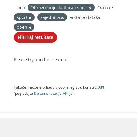
Tema:
Obrazovanje, kultura i sport
Oznake:
sport
zajednica
Vrsta podataka:
open
Filtriraj rezultate
Please try another search.
Također možete pristupiti ovom registru koristeći
API
(pogledajte
Dokumenаtаcijа API-jа
).