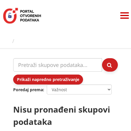
Preskoči
na
sadržaj
Skupovi podаtаkа
Prikaži napredno pretraživanje
Poredaj prema
Nisu pronađeni skupovi
podataka