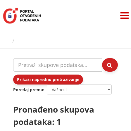
Preskoči
na
sadržaj
Skupovi podаtаkа
Prikaži napredno pretraživanje
Poredaj prema
Pronađeno skupova
podataka: 1