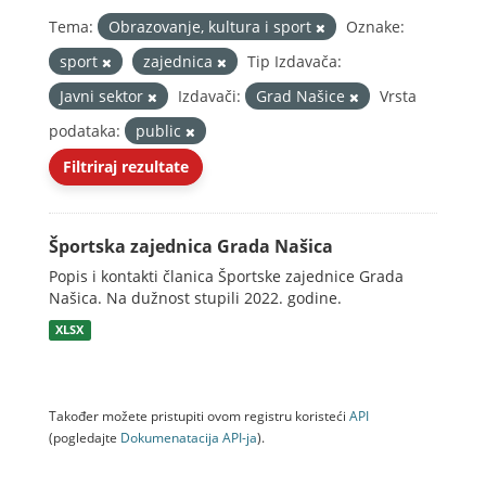
Tema:
Obrazovanje, kultura i sport
Oznake:
sport
zajednica
Tip Izdavača:
Javni sektor
Izdavači:
Grad Našice
Vrsta
podataka:
public
Filtriraj rezultate
Športska zajednica Grada Našica
Popis i kontakti članica Športske zajednice Grada
Našica. Na dužnost stupili 2022. godine.
XLSX
Također možete pristupiti ovom registru koristeći
API
(pogledajte
Dokumenаtаcijа API-jа
).