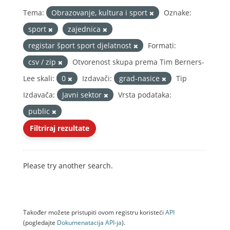
Tema:
Obrazovanje, kultura i sport
Oznake:
sport
zajednica
registar šport sport djelatnost
Formati:
csv / zip
Otvorenost skupa prema Tim Berners-
Lee skali:
0
Izdavači:
grad-nasice
Tip
Izdavača:
Javni sektor
Vrsta podataka:
public
Filtriraj rezultate
Please try another search.
Također možete pristupiti ovom registru koristeći
API
(pogledajte
Dokumenаtаcijа API-jа
).