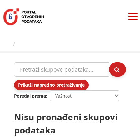
Preskoči
na
sadržaj
Skupovi podаtаkа
Prikaži napredno pretraživanje
Poredaj prema
Nisu pronađeni skupovi
podataka