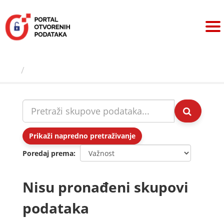
Preskoči
na
sadržaj
Skupovi podаtаkа
Prikaži napredno pretraživanje
Poredaj prema
Nisu pronađeni skupovi
podataka