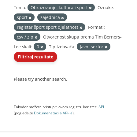
Tema:
Obrazovanje, kultura i sport
Oznake:
sport
zajednica
registar šport sport djelatnost
Formati:
csv / zip
Otvorenost skupa prema Tim Berners-
Lee skali:
0
Tip Izdavača:
Javni sektor
Filtriraj rezultate
Please try another search.
Također možete pristupiti ovom registru koristeći
API
(pogledajte
Dokumenаtаcijа API-jа
).