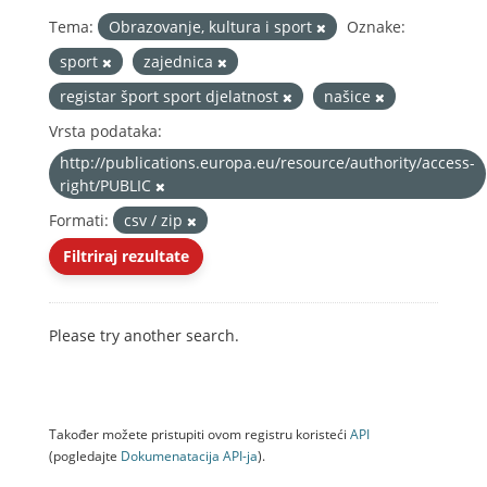
Tema:
Obrazovanje, kultura i sport
Oznake:
sport
zajednica
registar šport sport djelatnost
našice
Vrsta podataka:
http://publications.europa.eu/resource/authority/access-
right/PUBLIC
Formati:
csv / zip
Filtriraj rezultate
Please try another search.
Također možete pristupiti ovom registru koristeći
API
(pogledajte
Dokumenаtаcijа API-jа
).