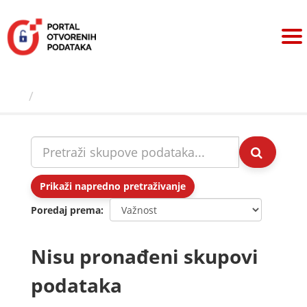
Preskoči
na
sadržaj
Skupovi podаtаkа
Prikaži napredno pretraživanje
Poredaj prema
Nisu pronađeni skupovi
podataka