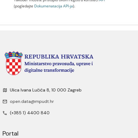
(pogledajte
Dokumenаtаcijа API-jа
).