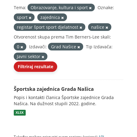
Tema:
Obrazovanje, kultura i sport
Oznake:
sport
zajednica
registar šport sport djelatnost
našice
Otvorenost skupa prema Tim Berners-Lee skali:
0
Izdavači:
Grad Našice
Tip Izdavača:
Javni sektor
Filtriraj rezultate
Športska zajednica Grada Našica
Popis i kontakti članica Športske zajednice Grada
Našica. Na dužnost stupili 2022. godine.
XLSX
Također možete pristupiti ovom registru koristeći
API