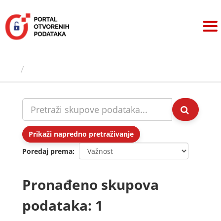
Preskoči
na
sadržaj
Skupovi podаtаkа
Prikaži napredno pretraživanje
Poredaj prema
Pronađeno skupova
podataka: 1