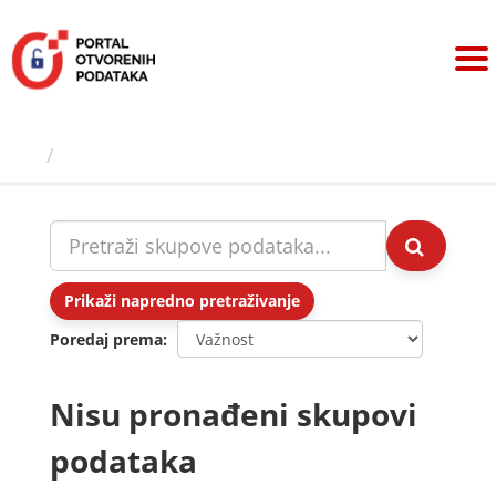
Preskoči
na
sadržaj
Skupovi podаtаkа
Prikaži napredno pretraživanje
Poredaj prema
Nisu pronađeni skupovi
podataka