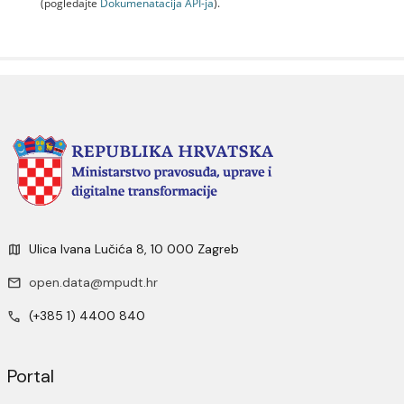
(pogledajte
Dokumenаtаcijа API-jа
).