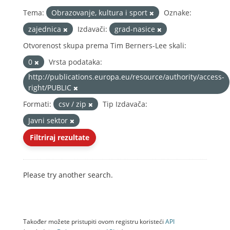
Tema:
Obrazovanje, kultura i sport
Oznake:
zajednica
Izdavači:
grad-nasice
Otvorenost skupa prema Tim Berners-Lee skali:
0
Vrsta podataka:
http://publications.europa.eu/resource/authority/access-
right/PUBLIC
Formati:
csv / zip
Tip Izdavača:
Javni sektor
Filtriraj rezultate
Please try another search.
Također možete pristupiti ovom registru koristeći
API