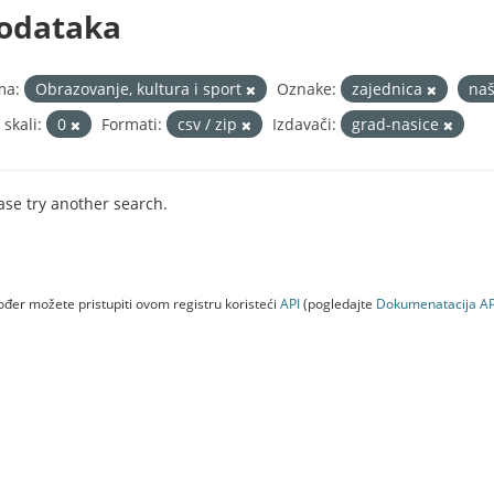
odataka
ma:
Obrazovanje, kultura i sport
Oznake:
zajednica
na
 skali:
0
Formati:
csv / zip
Izdavači:
grad-nasice
ase try another search.
đer možete pristupiti ovom registru koristeći
API
(pogledajte
Dokumenаtаcijа AP