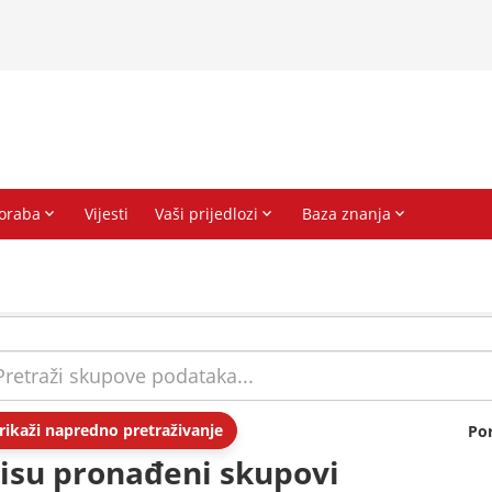
rikaži napredno pretraživanje
Po
isu pronađeni skupovi