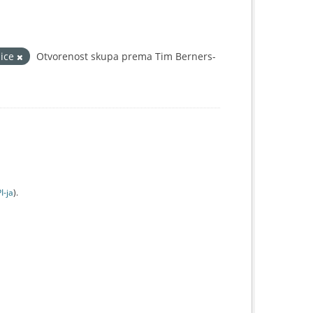
šice
Otvorenost skupa prema Tim Berners-
I-jа
).