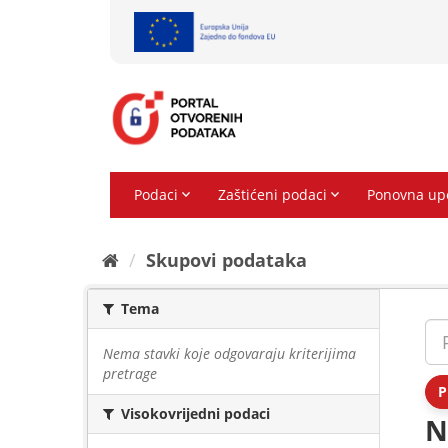
Preskoči
na
sadržaj
Skupovi podаtаkа
Tema
Nema stavki koje odgovaraju kriterijima
pretrage
P
Visokovrijedni podaci
N