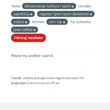
Tema:
Obrazovanje, kultura i sport
Oznake:
zajednica
registar šport sport djelatnost
našice
Formati:
csv / zip
Tip Izdavača:
Javni sektor
Filtriraj rezultate
Please try another search.
Također možete pristupiti ovom registru koristeći
API
(pogledajte
Dokumenаtаcijа API-jа
).