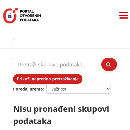
Preskoči
na
sadržaj
Skupovi podаtаkа
Prikaži napredno pretraživanje
Poredaj prema
Nisu pronađeni skupovi
podataka