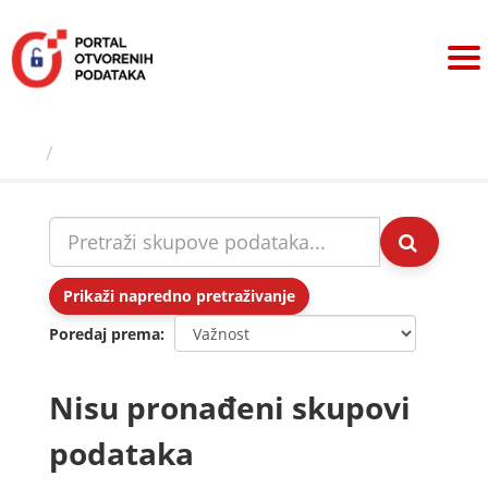
Preskoči
na
sadržaj
Skupovi podаtаkа
Prikaži napredno pretraživanje
Poredaj prema
Nisu pronađeni skupovi
podataka