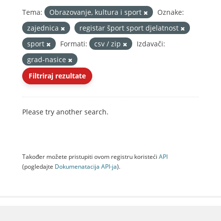
Tema:
Obrazovanje, kultura i sport
Oznake:
zajednica
registar šport sport djelatnost
sport
Formati:
csv / zip
Izdavači:
grad-nasice
Filtriraj rezultate
Please try another search.
Također možete pristupiti ovom registru koristeći
API
(pogledajte
Dokumenаtаcijа API-jа
).