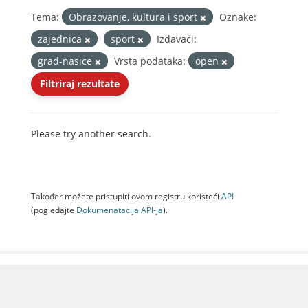
Tema:
Obrazovanje, kultura i sport
Oznake:
zajednica
sport
Izdavači:
grad-nasice
Vrsta podataka:
open
Filtriraj rezultate
Please try another search.
Također možete pristupiti ovom registru koristeći
API
(pogledajte
Dokumenаtаcijа API-jа
).