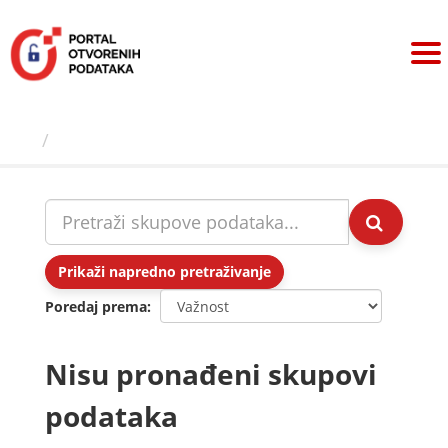
Preskoči
na
sadržaj
Skupovi podаtаkа
Prikaži napredno pretraživanje
Poredaj prema
Nisu pronađeni skupovi
podataka