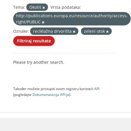
Tema:
Okoliš
Vrsta podataka:
http://publications.europa.eu/resource/authority/access-
right/PUBLIC
Oznake:
reciklažna drvorišta
zeleni otok
Filtriraj rezultate
Please try another search.
Također možete pristupiti ovom registru koristeći
API
(pogledajte
Dokumenаtаcijа API-jа
).