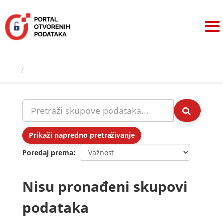
Preskoči
na
sadržaj
Skupovi podаtаkа
Prikaži napredno pretraživanje
Poredaj prema
Nisu pronađeni skupovi
podataka