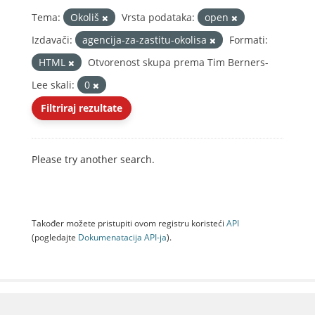
Tema:
Okoliš
Vrsta podataka:
open
Izdavači:
agencija-za-zastitu-okolisa
Formati:
HTML
Otvorenost skupa prema Tim Berners-
Lee skali:
0
Filtriraj rezultate
Please try another search.
Također možete pristupiti ovom registru koristeći
API
(pogledajte
Dokumenаtаcijа API-jа
).