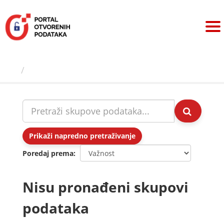
Preskoči
na
sadržaj
Skupovi podаtаkа
Prikaži napredno pretraživanje
Poredaj prema
Nisu pronađeni skupovi
podataka