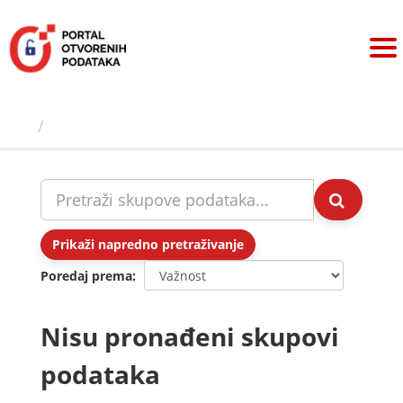
Preskoči
na
sadržaj
Skupovi podаtаkа
Prikaži napredno pretraživanje
Poredaj prema
Nisu pronađeni skupovi
podataka