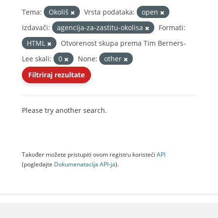
Tema:
Okoliš
Vrsta podataka:
open
Izdavači:
agencija-za-zastitu-okolisa
Formati:
HTML
Otvorenost skupa prema Tim Berners-
Lee skali:
0
None:
other
Filtriraj rezultate
Please try another search.
Također možete pristupiti ovom registru koristeći
API
(pogledajte
Dokumenаtаcijа API-jа
).