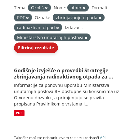
Tema:
Okoliš
None:
other
Formati:
PDF
Oznake:
zbrinjavanje otpada
radioaktivni otpad
Izdavači:
Ministarstvo unutarnjih poslova
Filtriraj rezultate
Godišnje izvješće o provedbi Strategije
zbrinjavanja radioaktivnog otpada za ...
Informacije za ponovnu uporabu Ministarstva
unutarnjih poslova RH dostupne su korisnicima uz
Otvorenu dozvolu , a primjenjuju se pravila
propisana Pravilnikom o vrstama i...
PDF
Također možete pristupiti ovom registru koristeći
API