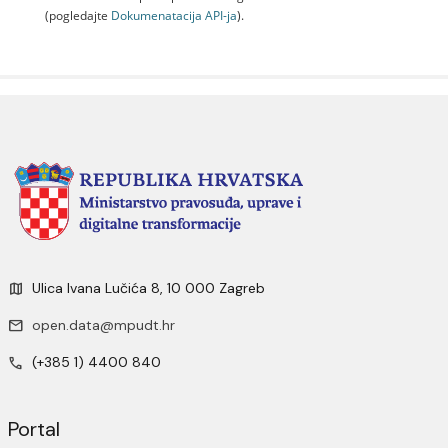
(pogledajte
Dokumenаtаcijа API-jа
).