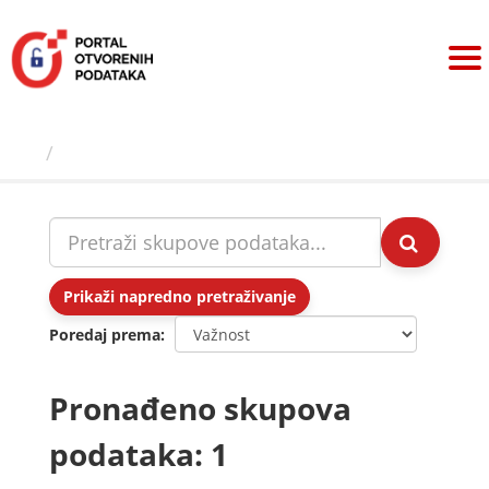
Preskoči
na
sadržaj
Skupovi podаtаkа
Prikaži napredno pretraživanje
Poredaj prema
Pronađeno skupova
podataka: 1