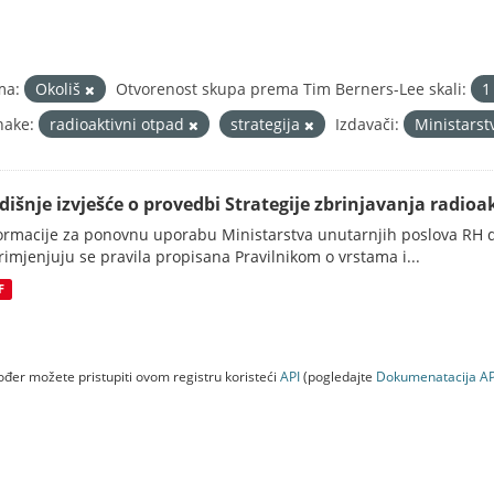
ma:
Okoliš
Otvorenost skupa prema Tim Berners-Lee skali:
nake:
radioaktivni otpad
strategija
Izdavači:
Ministarst
dišnje izvješće o provedbi Strategije zbrinjavanja radioak
ormacije za ponovnu uporabu Ministarstva unutarnjih poslova RH d
rimjenjuju se pravila propisana Pravilnikom o vrstama i...
F
đer možete pristupiti ovom registru koristeći
API
(pogledajte
Dokumenаtаcijа AP