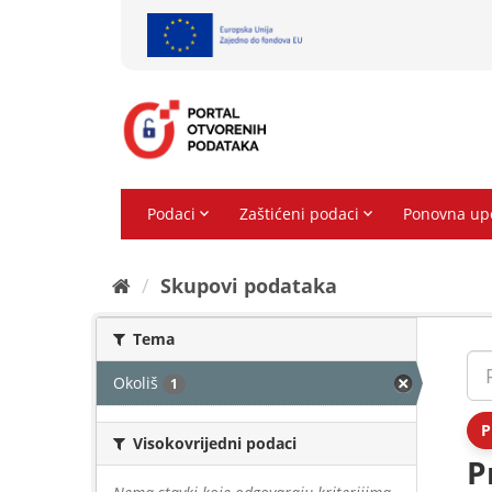
Preskoči
na
sadržaj
Skupovi podаtаkа
Tema
Okoliš
1
P
Visokovrijedni podaci
P