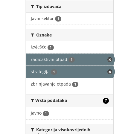
Tip izdavača
Javni sektor
1
Oznake
izvješće
1
radioaktivni otpad
1
strategija
1
zbrinjavanje otpada
1
Vrsta podataka
?
Javno
1
Kategorija visokovrijednih