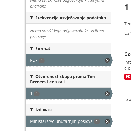
Nema stavki koje odgovaraju kriterijima
1
pretrage
Frekvencija osvježavanja podataka
Te
Nema stavki koje odgovaraju kriterijima
Oz
pretrage
Formati
Go
PDF
1
Inf
a p
Otvorenost skupa prema Tim
PD
Berners-Lee skali
1
1
Tako
Izdavači
Ministarstvo unutarnjih poslova
1