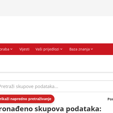
rikaži napredno pretraživanje
Po
ronađeno skupova podataka: