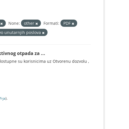
1
None:
other
Formati:
PDF
vo unutarnjih poslova
tivnog otpada za ...
ostupne su korisnicima uz Otvorenu dozvolu ,
I-jа
).