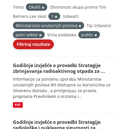
Tema:
Okoliš
Otvorenost skupa prema Tim
Berners-Lee skali:
1
Izdavači:
Ministarstvo unutarnjih poslova
Tip Izdavača:
Javni sektor
Vrsta podataka:
public
Filtriraj rezultate
Godišnje izvješće o provedbi Strategije
zbrinjavanja radioaktivnog otpada za ...
Informacije za ponovnu uporabu Ministarstva
unutarnjih poslova RH dostupne su korisnicima uz
Otvorenu dozvolu , a primjenjuju se pravila
propisana Pravilnikom o vrstama i...
PDF
Godišnje izvješće o provedbi Strategije
radiološke i nuklearne sigurnosti za ...