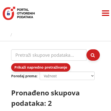
Preskoči
na
sadržaj
Skupovi podаtаkа
Prikaži napredno pretraživanje
Poredaj prema
Pronađeno skupova
podataka: 2