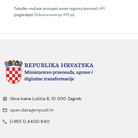
Također možete pristupiti ovom registru koristeći
API
(pogledajte
Dokumenаtаcijа API-jа
).