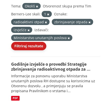
Tema:
Okoliš
Otvorenost skupa prema Tim
Berners-Lee skali:
1
Oznake:
radioaktivni otpad
zbrinjavanje otpada
izvješće
Izdavači:
Ministarstvo unutarnjih poslova
Filtriraj rezultate
Godišnje izvješće o provedbi Strategije
zbrinjavanja radioaktivnog otpada za ...
Informacije za ponovnu uporabu Ministarstva
unutarnjih poslova RH dostupne su korisnicima uz
Otvorenu dozvolu , a primjenjuju se pravila
propisana Pravilnikom o vrstama i...
PDF