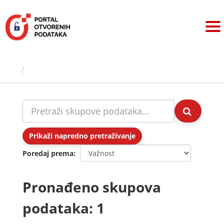
Preskoči
na
sadržaj
Skupovi podаtаkа
Prikaži napredno pretraživanje
Poredaj prema
Pronađeno skupova
podataka: 1