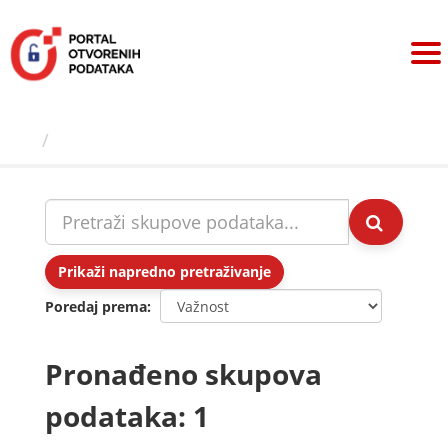
Preskoči
na
sadržaj
Skupovi podаtаkа
Prikaži napredno pretraživanje
Poredaj prema
Pronađeno skupova
podataka: 1