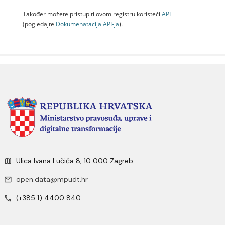
Također možete pristupiti ovom registru koristeći
API
(pogledajte
Dokumenаtаcijа API-jа
).