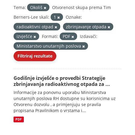
Tema:
Okoliš
Otvorenost skupa prema Tim
Berners-Lee skali:
1
Oznake:
radioaktivni otpad
zbrinjavanje otpada
izvješće
Formati:
PDF
Izdavači:
Ministarstvo unutarnjih poslova
Filtriraj rezultate
Godišnje izvješće o provedbi Strategije
zbrinjavanja radioaktivnog otpada za ...
Informacije za ponovnu uporabu Ministarstva
unutarnjih poslova RH dostupne su korisnicima uz
Otvorenu dozvolu , a primjenjuju se pravila
propisana Pravilnikom o vrstama i...
PDF