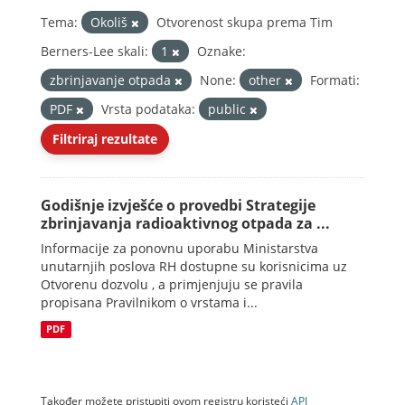
Tema:
Okoliš
Otvorenost skupa prema Tim
Berners-Lee skali:
1
Oznake:
zbrinjavanje otpada
None:
other
Formati:
PDF
Vrsta podataka:
public
Filtriraj rezultate
Godišnje izvješće o provedbi Strategije
zbrinjavanja radioaktivnog otpada za ...
Informacije za ponovnu uporabu Ministarstva
unutarnjih poslova RH dostupne su korisnicima uz
Otvorenu dozvolu , a primjenjuju se pravila
propisana Pravilnikom o vrstama i...
PDF
Također možete pristupiti ovom registru koristeći
API