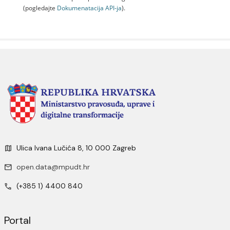
(pogledajte
Dokumenаtаcijа API-jа
).