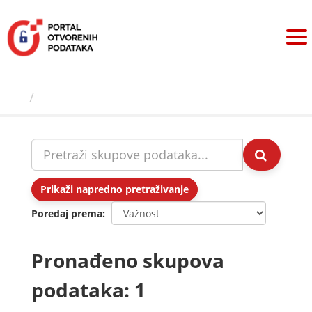
Preskoči
na
sadržaj
Skupovi podаtаkа
Prikaži napredno pretraživanje
Poredaj prema
Pronađeno skupova
podataka: 1