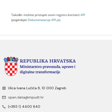
Također možete pristupiti ovom registru koristeći
API
(pogledajte
Dokumenаtаcijа API-jа
).