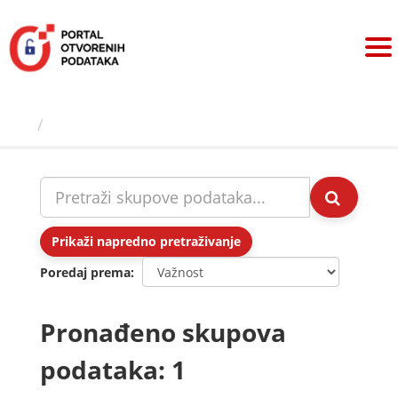
Preskoči
na
sadržaj
Skupovi podаtаkа
Prikaži napredno pretraživanje
Poredaj prema
Pronađeno skupova
podataka: 1