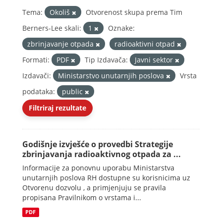
Tema:
Okoliš
Otvorenost skupa prema Tim
Berners-Lee skali:
1
Oznake:
zbrinjavanje otpada
radioaktivni otpad
Formati:
PDF
Tip Izdavača:
Javni sektor
Izdavači:
Ministarstvo unutarnjih poslova
Vrsta
podataka:
public
Filtriraj rezultate
Godišnje izvješće o provedbi Strategije
zbrinjavanja radioaktivnog otpada za ...
Informacije za ponovnu uporabu Ministarstva
unutarnjih poslova RH dostupne su korisnicima uz
Otvorenu dozvolu , a primjenjuju se pravila
propisana Pravilnikom o vrstama i...
PDF